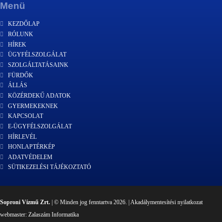
Menü
KEZDŐLAP
RÓLUNK
HÍREK
ÜGYFÉLSZOLGÁLAT
SZOLGÁLTATÁSAINK
FÜRDŐK
ÁLLÁS
KÖZÉRDEKŰ ADATOK
GYERMEKEKNEK
KAPCSOLAT
E-ÜGYFÉLSZOLGÁLAT
HÍRLEVÉL
HONLAPTÉRKÉP
ADATVÉDELEM
SÜTIKEZELÉSI TÁJÉKOZTATÓ
Soproni Vízmű Zrt.
| © Minden jog fenntartva 2026. |
Akadálymentesítési nyilatkozat
webmaster:
Zalaszám Informatika