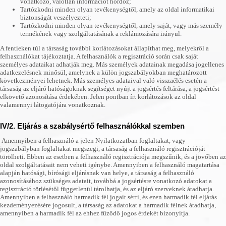
vonatkozó, valótlan információt hordoz;
Tartózkodni minden olyan tevékenységtől, amely az oldal informatikai
biztonságát veszélyezteti;
Tartózkodni minden olyan tevékenységtől, amely saját, vagy más személy
termékének vagy szolgáltatásának a reklámozására irányul.
A fentieken túl a társaság további korlátozásokat állapíthat meg, melyekről a
felhasználókat tájékoztatja. A felhasználók a regisztráció során csak saját
személyes adataikat adhatják meg. Más személyek adatainak megadása jogellenes
adatkezelésnek minősül, amelynek a külön jogszabályokban meghatározott
következményei lehetnek. Más személyes adataival való visszaélés esetén a
társaság az eljáró hatóságoknak segítséget nyújt a jogsértés feltárása, a jogsértést
elkövető azonosítása érdekében. Jelen pontban írt korlátozások az oldal
valamennyi látogatójára vonatkoznak.
IV/2. Eljárás a szabálysértő felhasználókkal szemben
Amennyiben a felhasználó a jelen Nyilatkozatban foglaltakat, vagy
jogszabályban foglaltakat megszegi, a társaság a felhasználó regisztrációját
törölheti. Ebben az esetben a felhasználó regisztrációja megszűnik, és a jövőben az
oldal szolgáltatásait nem veheti igénybe. Amennyiben a felhasználó magatartása
alapján hatósági, bírósági eljárásnak van helye, a társaság a felhasználó
azonosításához szükséges adatait, továbbá a jogsértésre vonatkozó adatokat a
regisztráció törlésétől függetlenül tárolhatja, és az eljáró szerveknek átadhatja.
Amennyiben a felhasználó harmadik fél jogait sérti, és ezen harmadik fél eljárás
kezdeményezésére jogosult, a társaság az adatokat a harmadik félnek átadhatja,
amennyiben a harmadik fél az ehhez fűződő jogos érdekét bizonyítja.