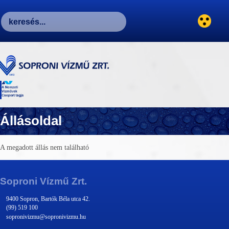
Állásoldal
A megadott állás nem található
Soproni Vízmű Zrt.
9400 Sopron, Bartók Béla utca 42.
(99) 519 100
sopronivizmu@sopronivizmu.hu