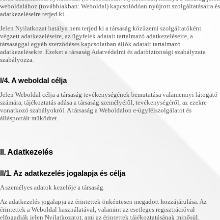
weboldalához (továbbiakban: Weboldal) kapcsolódóan nyújtott szolgáltatásaira és
adatkezeléseire terjed ki.
Jelen Nyilatkozat hatálya nem terjed ki a társaság közüzemi szolgáltatóként
végzett adatkezeléseire, az ügyfelek adatait tartalmazó adatkezeléseire, a
társasággal egyéb szerződéses kapcsolatban állók adatait tartalmazó
adatkezelésekre. Ezeket a társaság Adatvédelmi és adatbiztonsági szabályzata
szabályozza.
I/4. A weboldal célja
Jelen Weboldal célja a társaság tevékenységének bemutatása valamennyi látogató
számára, tájékoztatás adása a társaság személyéről, tevékenységéről, az ezekre
vonatkozó szabályokról. A társaság a Weboldalon e-ügyfélszolgálatot és
állásportált működtet.
II. Adatkezelés
II/1. Az adatkezelés jogalapja és célja
A személyes adatok kezelője a társaság.
Az adatkezelés jogalapja az érintettek önkéntesen megadott hozzájárulása. Az
érintettek a Weboldal használatával, valamint az esetleges regisztrációval
elfogadják jelen Nyilatkozatot, ami az érintettek tájékoztatásának minősül.