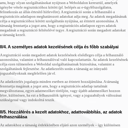
arra, hogy olyan szolgáltatásokat nyújtson a Weboldalon keresztül, amelyek
igénybe vétele regisztrációhoz kötött (pl. belépés az e-ügyfélszolgálatra,
feliratkozás az állás értesítő hírlevélre). A regisztráció során a felhasználó a
regisztrációs adatlapon meghatározott adatokat adja meg. Az adatok megadásának
célja a regisztrációhoz kötött szolgáltatás nyújtása, az érintett azonosítása. A
társaság fenntartja a jogot arra, hogy a regisztrációs adatlapon egyes adatok
megadását a regisztráció feltételévé tegye. A regisztráció során megadott adatokat
a társaság kezeli.
II/4. A személyes adatok kezelésének célja és főbb szabályai
A regisztráció során megadott adatok kezelésének elsődleges célja a felhasználó
azonosítása, valamint a felhasználóval való kapcsolattartás. Az adatok kezelésének
célja ezen túlmenően a Weboldal szolgáltatásainak biztosítása, valamint a
szolgáltatások fejlesztése. Az adatkezelés során a társaság az irányadó
jogszabályoknak megfelelően jár el.
Az adatkezelés jogalapja minden esetben az érintett hozzájárulása. A társaság
fenntartja magának a jogot arra, hogy a regisztrációs adatlap tartalmát
megváltoztassa, egyes adatmezőket töröljön, vagy újabb adatmezőket hozzon
létre, különösen, ha ezt a felhasználók igényei, vagy a jogszabályok változásai
szükségessé vagy indokolttá teszik.
II/5. Hozzáférés a kezelt adatokhoz, adattovábbítás, az adatok
felhasználása
Az adatokhoz a társaság érdekkörében eljáró azon személyek – így különösen