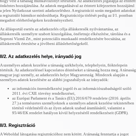
hogy vele a társaság munkaviszonyt létesítsen. Az adatkezelés jogalapja az érintett
önkéntes hozzájárulása. Az adatok megadásával az érintett kifejezetten hozzájárul
a jelen Nyilatkozat szerinti adatkezeléshez. A regisztráció során megadott adatokat
a regisztráló bármikor módosíthatja. Regisztrációja törlését pedig az I/1. pontban
megadott elérhetőségeken kezdeményezheti.
Az állásportál esetén az adatkezelés célja álláskeresők nyilvántartása, az
álláskeresők személyre szabott kiszolgálása, önéletrajz elkészítése, tárolása és a
Soproni Vízmű Zrt., mint potenciális munkaadó rendelkezésére bocsátása, az
álláskeresők értesítése a jövőbeni álláslehetőségekről.
II/2. Az adatkezelés helye, irányadó jog
A személyes adatok kezelése a társaság székhelyén, telephelyein, fióktelepein
történik. Az adatkezeléssel kapcsolatos döntéseket a társaság hozza meg. A társaság
magyar jogi személy, az adatkezelés helye Magyarország. Mindezek alapján a
személyes adatok kezelésére az alábbi jogszabályok az irányadók:
az információs önrendelkezési jogról és az információszabadságról szóló
2011. évi CXII. törvény rendelkezései,
az Európai Parlament és a Tanács (EU) 2016/679 rendelete (2016. április
27.) a természetes személyeknek a személyes adatok kezelése tekintetében
történő védelméről és az ilyen adatok szabad áramlásáról, valamint a
95/46/EK rendelet hatályon kívül helyezéséről rendelkezéseit (GDPR).
II/3. Regisztráció
A Weboldal látogatása regisztrációhoz nem kötött. A társaság fenntartja a jogot