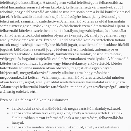
felelősségére használhatja. A társaság nem vállal felelősséget a felhasználót az
oldal használata során ért olyan károkért, kellemetlenségekért, amelyek abból
adódtak, hogy a felhasználó az oldal használata során nem a kellő körültekintéssel
járt el. A felhasználó adatait csak saját felelősségére hozhatja nyilvánosságra,
teheti mások számára hozzáférhetővé. A felhasználó köteles az oldal használata
során tisztességesen, mások jogainak és érdekeinek szem előtt tartásával eljárni. A
felhasználó köteles tiszteletben tartani a hatályos jogszabályokat, és a használat
során köteles tartózkodni minden olyan tevékenységtől, amely jogellenes, vagy
amely mások érdekeit sérti. Ezen belül a felhasználó köteles tiszteletben tartani
mások magánszféráját, személyhez fűződő jogait, a szellemi alkotásokhoz fűződő
jogokat, különösen a szerzői jogi védelem alá eső irodalmi, tudományos és
művészeti alkotások, találmányok, formatervezési minták, használati minták,
védjegyek és forgalmi árujelzők védelmére vonatkozó szabályokat. A felhasználó
köteles tartózkodni szabálysértés vagy bűncselekmény elkövetésétől, köteles
tartózkodni továbbá minden olyan obszcén, trágár, illetve egyéb olyan
kifejezéstől, megnyilatkozástól, amely alkalmas arra, hogy másokban
megbotránkozást keltsen; Valamennyi felhasználó köteles tartózkodni minden
olyan tevékenységtől, amely az oldal rendeltetésszerű használatát akadályozza.
Valamennyi felhasználó köteles tartózkodni minden olyan tevékenységtől, amely
a társaság érdekeit sérti.
Ezen belül a felhasználó köteles különösen:
Tartózkodni az oldal működésének megzavarásától, akadályozásától;
Tartózkodni olyan tevékenységektől, amely a társaság üzleti titkainak,
általa titokban tartott információknak a megszerzésére, felhasználására
irányul;
Tartózkodni minden olyan kommunikációtól, amely a szolgáltatásra