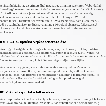
A társaság kizárólag az érintett által megadott, valamint az érintett Weboldallal
összefüggő tevékenysége során keletkezett személyes adatokat kezeli. A társaság
törekszik az érintettek jogainak maradéktalan érvényesítésére. A társaság
valamennyi személyes adatot abból a célból kezel, hogy a Weboldal
szolgáltatásait nyújtani, fejleszteni tudja. Így a személyes adatok kezelésének
célja a szolgáltatások nyújtása, valamint a Weboldal elemzése, fejlesztése. A
társaság nem kezel olyan adatot, amelyek kezelés e célok eléréséhez nem
szükséges.
II./1.1. Az e-ügyfélszolgálat adatkezelése
Az e-ügyfélszolgálat célja, hogy a társaság alaptevékenységével kapcsolatos
szolgáltatásokat a felhasználók elektronikus úton is igénybe tudják venni. Az
adatkezelés célja a közműves ivóvízellátás és szennyvízelvezetés, ügyféladatbázis
üzemeltetése a polgári jogok és kötelezettségek teljesítése céljából.
Az adatkezelés jogalapja az érintett önkéntes hozzájárulása. Az adatok
megadásával az érintett kifejezetten hozzájárul a jelen Nyilatkozat szerinti
adatkezeléshez. A regisztráció során megadott adatokat a regisztráló bármikor
módosíthatja. Regisztrációja törlését pedig az I/1. pontban megadott
elérhetőségeken kezdeményezheti.
II/1.2. Az állásportál adatkezelése
Az állásportál adatkezelésének célja a társaság, mint gazdasági társaság lehetséges
munkavállalóinak felkutatása. Az adatokat az érintett abból a célból adja meg,