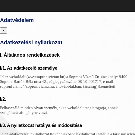
Adatvédelem
×
Adatkezelési nyilatkozat
I. Általános rendelkezések
I/1. Az adatkezelő személye
Jelen weboldalt (www.sopronivizmu.hu) a Soproni Vízmű Zrt. (székhely: 9400
Sopron, Bartók Béla utca 42., cégjegyzékszám: 08-10-001717, e-mail:
sopronivizmu@sopronivizmu.hu, a továbbiakban: társaság) üzemelteti.
I/2.
Felhasználó minden olyan személy, aki a weboldalt meglátogatja, annak
szolgáltatásait igénybe veszi.
I/3. A nyilatkozat hatálya és módosítása
Jelen adatkezelési nyilatkozat (továbbiakban: Nyilatkozat) hatálya a társaság jelen