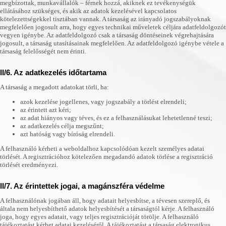
megbízottak, munkavállalók – férnek hozzá, akiknek ez tevékenységük
ellátásához szükséges, és akik az adatok kezelésével kapcsolatos
kötelezettségekkel tisztában vannak. A társaság az irányadó jogszabályoknak
megfelelően jogosult arra, hogy egyes technikai műveletek céljára adatfeldolgozót
vegyen igénybe. Az adatfeldolgozó csak a társaság döntéseinek végrehajtására
jogosult, a társaság utasításainak megfelelően. Az adatfeldolgozó igénybe vétele a
társaság felelősségét nem érinti.
II/6. Az adatkezelés időtartama
A társaság a megadott adatokat törli, ha:
azok kezelése jogellenes, vagy jogszabály a törlést elrendeli;
az érintett azt kéri;
az adat hiányos vagy téves, és ez a felhasználásukat lehetetlenné teszi;
az adatkezelés célja megszűnt;
azt hatóság vagy bíróság elrendeli.
A felhasználó kérheti a weboldalhoz kapcsolódóan kezelt személyes adatai
törlését. A regisztrációhoz kötelezően megadandó adatok törlése a regisztráció
törlését eredményezi.
II/7. Az érintettek jogai, a magánszféra védelme
A felhasználónak jogában áll, hogy adatait helyesbítse, a tévesen szereplő, és
általa nem helyesbíthető adatok helyesbítését a társaságtól kérje. A felhasználó
joga, hogy egyes adatait, vagy teljes regisztrációját törölje. A felhasználó
tájékoztatást kérhet adatai kezeléséről. A tájékoztatást a társaság elektronikus