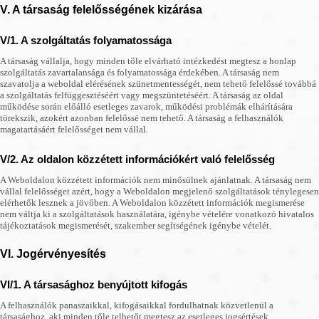
V. A társaság felelősségének kizárása
V/1. A szolgáltatás folyamatossága
A társaság vállalja, hogy minden tőle elvárható intézkedést megtesz a honlap
szolgáltatás zavartalansága és folyamatossága érdekében. A társaság nem
szavatolja a weboldal elérésének szünetmentességét, nem tehető felelőssé továbbá
a szolgáltatás felfüggesztéséért vagy megszüntetéséért. A társaság az oldal
működése során előálló esetleges zavarok, működési problémák elhárítására
törekszik, azokért azonban felelőssé nem tehető. A társaság a felhasználók
magatartásáért felelősséget nem vállal.
V/2. Az oldalon közzétett információkért való felelősség
A Weboldalon közzétett információk nem minősülnek ajánlatnak. A társaság nem
vállal felelősséget azért, hogy a Weboldalon megjelenő szolgáltatások ténylegesen
elérhetők lesznek a jövőben. A Weboldalon közzétett információk megismerése
nem váltja ki a szolgáltatások használatára, igénybe vételére vonatkozó hivatalos
tájékoztatások megismerését, szakember segítségének igénybe vételét.
VI. Jogérvényesítés
VI/1. A társasághoz benyújtott kifogás
A felhasználók panaszaikkal, kifogásaikkal fordulhatnak közvetlenül a
társasághoz, aki minden tőle telhetőt megtesz az esetleges jogsértések