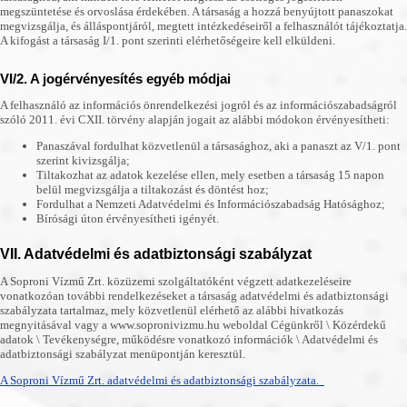
megszüntetése és orvoslása érdekében. A társaság a hozzá benyújtott panaszokat
megvizsgálja, és álláspontjáról, megtett intézkedéseiről a felhasználót tájékoztatja.
A kifogást a társaság I/1. pont szerinti elérhetőségeire kell elküldeni.
VI/2. A jogérvényesítés egyéb módjai
A felhasználó az információs önrendelkezési jogról és az információszabadságról
szóló 2011. évi CXII. törvény alapján jogait az alábbi módokon érvényesítheti:
Panaszával fordulhat közvetlenül a társasághoz, aki a panaszt az V/1. pont
szerint kivizsgálja;
Tiltakozhat az adatok kezelése ellen, mely esetben a társaság 15 napon
belül megvizsgálja a tiltakozást és döntést hoz;
Fordulhat a Nemzeti Adatvédelmi és Információszabadság Hatósághoz;
Bírósági úton érvényesítheti igényét.
VII. Adatvédelmi és adatbiztonsági szabályzat
A Soproni Vízmű Zrt. közüzemi szolgáltatóként végzett adatkezeléseire
vonatkozóan további rendelkezéseket a társaság adatvédelmi és adatbiztonsági
szabályzata tartalmaz, mely közvetlenül elérhető az alábbi hivatkozás
megnyitásával vagy a www.sopronivizmu.hu weboldal Cégünkről \ Közérdekű
adatok \ Tevékenységre, működésre vonatkozó információk \ Adatvédelmi és
adatbiztonsági szabályzat menüpontján keresztül.
A Soproni Vízmű Zrt. adatvédelmi és adatbiztonsági szabályzata.