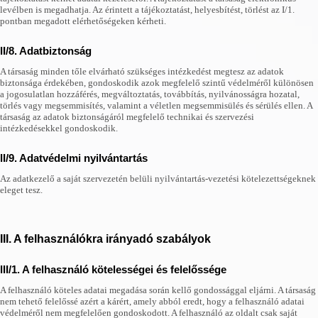
levélben is megadhatja. Az érintett a tájékoztatást, helyesbítést, törlést az I/1.
pontban megadott elérhetőségeken kérheti.
II/8. Adatbiztonság
A társaság minden tőle elvárható szükséges intézkedést megtesz az adatok
biztonsága érdekében, gondoskodik azok megfelelő szintű védelméről különösen
a jogosulatlan hozzáférés, megváltoztatás, továbbítás, nyilvánosságra hozatal,
törlés vagy megsemmisítés, valamint a véletlen megsemmisülés és sérülés ellen. A
társaság az adatok biztonságáról megfelelő technikai és szervezési
intézkedésekkel gondoskodik.
II/9. Adatvédelmi nyilvántartás
Az adatkezelő a saját szervezetén belüli nyilvántartás-vezetési kötelezettségeknek
eleget tesz.
III. A felhasználókra irányadó szabályok
III/1. A felhasználó kötelességei és felelőssége
A felhasználó köteles adatai megadása során kellő gondossággal eljárni. A társaság
nem tehető felelőssé azért a kárért, amely abból eredt, hogy a felhasználó adatai
védelméről nem megfelelően gondoskodott. A felhasználó az oldalt csak saját