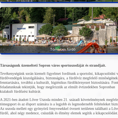
Tómalom fürdő
Társaságunk üzemelteti Sopron város sportuszodáját és strandjait.
Tevékenységünk során kiemelt figyelmet fordítunk a sportolni, kikapcsolódni 
fürdővendégek kiszolgálására, biztonságára, a fürdővíz megfelelő minőségének
fenntartására, továbbá a kulturált, higiénikus fürdőkörnyezet biztosítására. Fon
feladatunknak tekintjük, hogy megőrizzük az elmúlt évtizedekben Sopronban
kialakult fürdőzési kultúrát.
A 2021-ben átadott Lőver Uszoda minden 21. századi követelménynek megfelel
tömegsport és az élsport számára is a legjobb és legmodernebb feltételeket bizto
Az uszoda mellett egy gyönyörű fenyvesekkel övezett területen található a Lőv
fürdő, ahol négy medence, csúszdák és élmény elemek segítik a kikapcsolódást