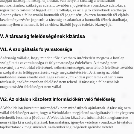
alapján hatósági, bírósági eljárásnak van helye, a társaság a felhasználó
azonosításához szükséges adatait, továbbá a jogsértésre vonatkozó adatokat a
regisztráció törlésétől függetlenül tárolhatja, és az eljáró szerveknek átadhatja.
Amennyiben a felhasználó harmadik fél jogait sérti, és ezen harmadik fél eljárás
kezdeményezésére jogosult, a társaság az adatokat a harmadik félnek átadhatja,
amennyiben a harmadik fél az ehhez fűződő jogos érdekét bizonyítja.
V. A társaság felelősségének kizárása
V/1. A szolgáltatás folyamatossága
A társaság vállalja, hogy minden tőle elvárható intézkedést megtesz a honlap
szolgáltatás zavartalansága és folyamatossága érdekében. A társaság nem
szavatolja a weboldal elérésének szünetmentességét, nem tehető felelőssé továbbá
a szolgáltatás felfüggesztéséért vagy megszüntetéséért. A társaság az oldal
működése során előálló esetleges zavarok, működési problémák elhárítására
törekszik, azokért azonban felelőssé nem tehető. A társaság a felhasználók
magatartásáért felelősséget nem vállal.
V/2. Az oldalon közzétett információkért való felelősség
A Weboldalon közzétett információk nem minősülnek ajánlatnak. A társaság nem
vállal felelősséget azért, hogy a Weboldalon megjelenő szolgáltatások ténylegesen
elérhetők lesznek a jövőben. A Weboldalon közzétett információk megismerése
nem váltja ki a szolgáltatások használatára, igénybe vételére vonatkozó hivatalos
tájékoztatások megismerését, szakember segítségének igénybe vételét.