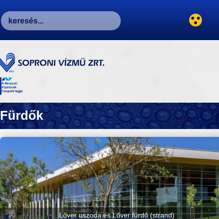
Fürdők
Lőver uszoda és Lőver fürdő (strand)