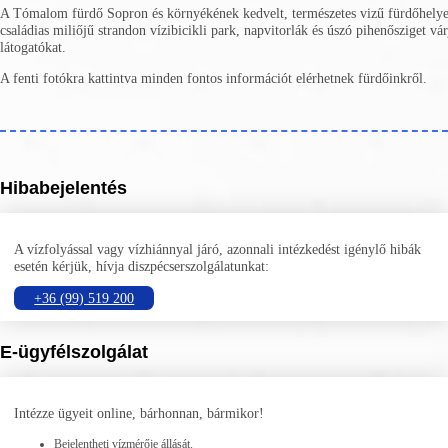
A Tómalom fürdő Sopron és környékének kedvelt, természetes vizű fürdőhelye
családias miliőjű strandon vízibicikli park, napvitorlák és úszó pihenősziget vár
látogatókat.
A fenti fotókra kattintva minden fontos információt elérhetnek fürdőinkről.
Hibabejelentés
A vízfolyással vagy vízhiánnyal járó, azonnali intézkedést igénylő hibák
esetén kérjük, hívja diszpécserszolgálatunkat:
+36 (99) 519 200
E-ügyfélszolgálat
Intézze ügyeit online, bárhonnan, bármikor!
Bejelentheti vízmérője állását.