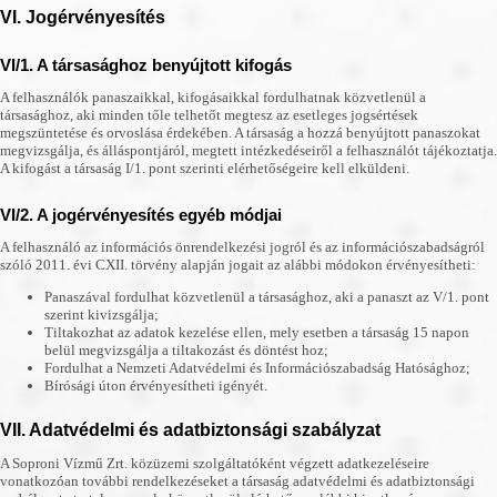
VI. Jogérvényesítés
VI/1. A társasághoz benyújtott kifogás
A felhasználók panaszaikkal, kifogásaikkal fordulhatnak közvetlenül a
társasághoz, aki minden tőle telhetőt megtesz az esetleges jogsértések
megszüntetése és orvoslása érdekében. A társaság a hozzá benyújtott panaszokat
megvizsgálja, és álláspontjáról, megtett intézkedéseiről a felhasználót tájékoztatja.
A kifogást a társaság I/1. pont szerinti elérhetőségeire kell elküldeni.
VI/2. A jogérvényesítés egyéb módjai
A felhasználó az információs önrendelkezési jogról és az információszabadságról
szóló 2011. évi CXII. törvény alapján jogait az alábbi módokon érvényesítheti:
Panaszával fordulhat közvetlenül a társasághoz, aki a panaszt az V/1. pont
szerint kivizsgálja;
Tiltakozhat az adatok kezelése ellen, mely esetben a társaság 15 napon
belül megvizsgálja a tiltakozást és döntést hoz;
Fordulhat a Nemzeti Adatvédelmi és Információszabadság Hatósághoz;
Bírósági úton érvényesítheti igényét.
VII. Adatvédelmi és adatbiztonsági szabályzat
A Soproni Vízmű Zrt. közüzemi szolgáltatóként végzett adatkezeléseire
vonatkozóan további rendelkezéseket a társaság adatvédelmi és adatbiztonsági