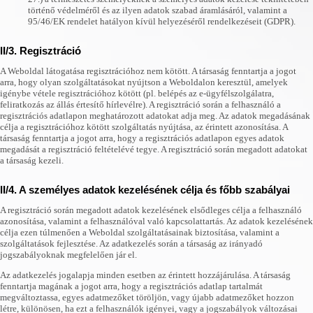
történő védelméről és az ilyen adatok szabad áramlásáról, valamint a
95/46/EK rendelet hatályon kívül helyezéséről rendelkezéseit (GDPR).
II/3. Regisztráció
A Weboldal látogatása regisztrációhoz nem kötött. A társaság fenntartja a jogot
arra, hogy olyan szolgáltatásokat nyújtson a Weboldalon keresztül, amelyek
igénybe vétele regisztrációhoz kötött (pl. belépés az e-ügyfélszolgálatra,
feliratkozás az állás értesítő hírlevélre). A regisztráció során a felhasználó a
regisztrációs adatlapon meghatározott adatokat adja meg. Az adatok megadásának
célja a regisztrációhoz kötött szolgáltatás nyújtása, az érintett azonosítása. A
társaság fenntartja a jogot arra, hogy a regisztrációs adatlapon egyes adatok
megadását a regisztráció feltételévé tegye. A regisztráció során megadott adatokat
a társaság kezeli.
II/4. A személyes adatok kezelésének célja és főbb szabályai
A regisztráció során megadott adatok kezelésének elsődleges célja a felhasználó
azonosítása, valamint a felhasználóval való kapcsolattartás. Az adatok kezelésének
célja ezen túlmenően a Weboldal szolgáltatásainak biztosítása, valamint a
szolgáltatások fejlesztése. Az adatkezelés során a társaság az irányadó
jogszabályoknak megfelelően jár el.
Az adatkezelés jogalapja minden esetben az érintett hozzájárulása. A társaság
fenntartja magának a jogot arra, hogy a regisztrációs adatlap tartalmát
megváltoztassa, egyes adatmezőket töröljön, vagy újabb adatmezőket hozzon
létre, különösen, ha ezt a felhasználók igényei, vagy a jogszabályok változásai