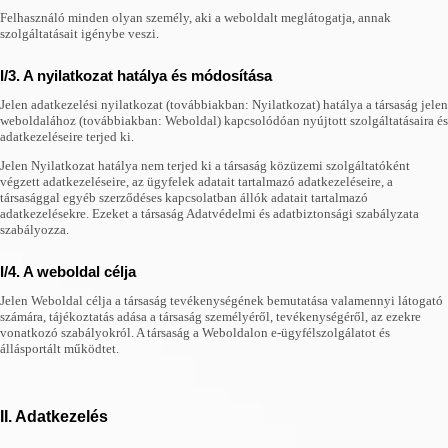
Felhasználó minden olyan személy, aki a weboldalt meglátogatja, annak
szolgáltatásait igénybe veszi.
I/3. A nyilatkozat hatálya és módosítása
Jelen adatkezelési nyilatkozat (továbbiakban: Nyilatkozat) hatálya a társaság jelen
weboldalához (továbbiakban: Weboldal) kapcsolódóan nyújtott szolgáltatásaira és
adatkezeléseire terjed ki.
Jelen Nyilatkozat hatálya nem terjed ki a társaság közüzemi szolgáltatóként
végzett adatkezeléseire, az ügyfelek adatait tartalmazó adatkezeléseire, a
társasággal egyéb szerződéses kapcsolatban állók adatait tartalmazó
adatkezelésekre. Ezeket a társaság Adatvédelmi és adatbiztonsági szabályzata
szabályozza.
I/4. A weboldal célja
Jelen Weboldal célja a társaság tevékenységének bemutatása valamennyi látogató
számára, tájékoztatás adása a társaság személyéről, tevékenységéről, az ezekre
vonatkozó szabályokról. A társaság a Weboldalon e-ügyfélszolgálatot és
állásportált működtet.
II. Adatkezelés