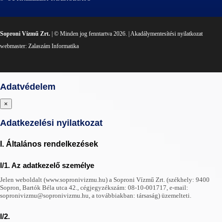
Soproni Vízmű Zrt.
| © Minden jog fenntartva 2026. |
Akadálymentesítési nyilatkozat
webmaster:
Zalaszám Informatika
Adatvédelem
×
Adatkezelési nyilatkozat
I. Általános rendelkezések
I/1. Az adatkezelő személye
Jelen weboldalt (www.sopronivizmu.hu) a Soproni Vízmű Zrt. (székhely: 9400
Sopron, Bartók Béla utca 42., cégjegyzékszám: 08-10-001717, e-mail:
sopronivizmu@sopronivizmu.hu, a továbbiakban: társaság) üzemelteti.
I/2.