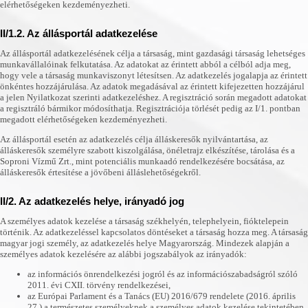
elérhetőségeken kezdeményezheti.
II/1.2. Az állásportál adatkezelése
Az állásportál adatkezelésének célja a társaság, mint gazdasági társaság lehetséges
munkavállalóinak felkutatása. Az adatokat az érintett abból a célból adja meg,
hogy vele a társaság munkaviszonyt létesítsen. Az adatkezelés jogalapja az érintett
önkéntes hozzájárulása. Az adatok megadásával az érintett kifejezetten hozzájárul
a jelen Nyilatkozat szerinti adatkezeléshez. A regisztráció során megadott adatokat
a regisztráló bármikor módosíthatja. Regisztrációja törlését pedig az I/1. pontban
megadott elérhetőségeken kezdeményezheti.
Az állásportál esetén az adatkezelés célja álláskeresők nyilvántartása, az
álláskeresők személyre szabott kiszolgálása, önéletrajz elkészítése, tárolása és a
Soproni Vízmű Zrt., mint potenciális munkaadó rendelkezésére bocsátása, az
álláskeresők értesítése a jövőbeni álláslehetőségekről.
II/2. Az adatkezelés helye, irányadó jog
A személyes adatok kezelése a társaság székhelyén, telephelyein, fióktelepein
történik. Az adatkezeléssel kapcsolatos döntéseket a társaság hozza meg. A társaság
magyar jogi személy, az adatkezelés helye Magyarország. Mindezek alapján a
személyes adatok kezelésére az alábbi jogszabályok az irányadók:
az információs önrendelkezési jogról és az információszabadságról szóló
2011. évi CXII. törvény rendelkezései,
az Európai Parlament és a Tanács (EU) 2016/679 rendelete (2016. április
27.) a természetes személyeknek a személyes adatok kezelése tekintetében