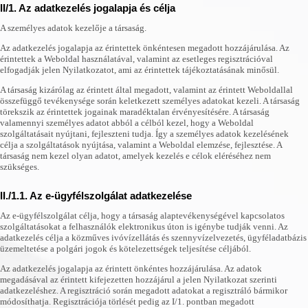
II/1. Az adatkezelés jogalapja és célja
A személyes adatok kezelője a társaság.
Az adatkezelés jogalapja az érintettek önkéntesen megadott hozzájárulása. Az
érintettek a Weboldal használatával, valamint az esetleges regisztrációval
elfogadják jelen Nyilatkozatot, ami az érintettek tájékoztatásának minősül.
A társaság kizárólag az érintett által megadott, valamint az érintett Weboldallal
összefüggő tevékenysége során keletkezett személyes adatokat kezeli. A társaság
törekszik az érintettek jogainak maradéktalan érvényesítésére. A társaság
valamennyi személyes adatot abból a célból kezel, hogy a Weboldal
szolgáltatásait nyújtani, fejleszteni tudja. Így a személyes adatok kezelésének
célja a szolgáltatások nyújtása, valamint a Weboldal elemzése, fejlesztése. A
társaság nem kezel olyan adatot, amelyek kezelés e célok eléréséhez nem
szükséges.
II./1.1. Az e-ügyfélszolgálat adatkezelése
Az e-ügyfélszolgálat célja, hogy a társaság alaptevékenységével kapcsolatos
szolgáltatásokat a felhasználók elektronikus úton is igénybe tudják venni. Az
adatkezelés célja a közműves ivóvízellátás és szennyvízelvezetés, ügyféladatbázis
üzemeltetése a polgári jogok és kötelezettségek teljesítése céljából.
Az adatkezelés jogalapja az érintett önkéntes hozzájárulása. Az adatok
megadásával az érintett kifejezetten hozzájárul a jelen Nyilatkozat szerinti
adatkezeléshez. A regisztráció során megadott adatokat a regisztráló bármikor
módosíthatja. Regisztrációja törlését pedig az I/1. pontban megadott