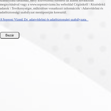
szabályzata tartalmaz, mely közvetlenül elérhető az alábbi hivatkozás
megnyitásával vagy a www.sopronivizmu.hu weboldal Cégünkről \ Közérdekű
adatok \ Tevékenységre, működésre vonatkozó információk \ Adatvédelmi és
adatbiztonsági szabályzat menüpontján keresztül.
A Soproni Vízmű Zrt. adatvédelmi és adatbiztonsági szabályzata.
Bezár