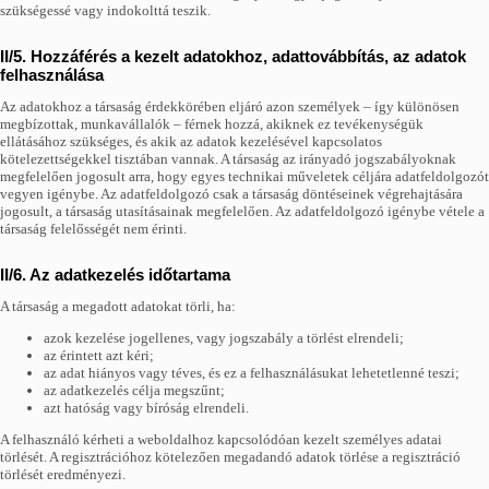
szükségessé vagy indokolttá teszik.
II/5. Hozzáférés a kezelt adatokhoz, adattovábbítás, az adatok
felhasználása
Az adatokhoz a társaság érdekkörében eljáró azon személyek – így különösen
megbízottak, munkavállalók – férnek hozzá, akiknek ez tevékenységük
ellátásához szükséges, és akik az adatok kezelésével kapcsolatos
kötelezettségekkel tisztában vannak. A társaság az irányadó jogszabályoknak
megfelelően jogosult arra, hogy egyes technikai műveletek céljára adatfeldolgozót
vegyen igénybe. Az adatfeldolgozó csak a társaság döntéseinek végrehajtására
jogosult, a társaság utasításainak megfelelően. Az adatfeldolgozó igénybe vétele a
társaság felelősségét nem érinti.
II/6. Az adatkezelés időtartama
A társaság a megadott adatokat törli, ha:
azok kezelése jogellenes, vagy jogszabály a törlést elrendeli;
az érintett azt kéri;
az adat hiányos vagy téves, és ez a felhasználásukat lehetetlenné teszi;
az adatkezelés célja megszűnt;
azt hatóság vagy bíróság elrendeli.
A felhasználó kérheti a weboldalhoz kapcsolódóan kezelt személyes adatai
törlését. A regisztrációhoz kötelezően megadandó adatok törlése a regisztráció
törlését eredményezi.