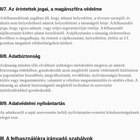
II/7. Az érintettek jogai, a magánszféra védelme
A felhasználónak jogában áll, hogy adatait helyesbítse, a tévesen szereplő, és
általa nem helyesbíthető adatok helyesbítését a társaságtól kérje. A felhasználó
joga, hogy egyes adatait, vagy teljes regisztrációját törölje. A felhasználó
tájékoztatást kérhet adatai kezeléséről. A tájékoztatást a társaság elektronikus
levélben is megadhatja. Az érintett a tájékoztatást, helyesbítést, törlést az I/1.
pontban megadott elérhetőségeken kérheti.
II/8. Adatbiztonság
A társaság minden tőle elvárható szükséges intézkedést megtesz az adatok
biztonsága érdekében, gondoskodik azok megfelelő szintű védelméről különösen
a jogosulatlan hozzáférés, megváltoztatás, továbbítás, nyilvánosságra hozatal,
törlés vagy megsemmisítés, valamint a véletlen megsemmisülés és sérülés ellen. A
társaság az adatok biztonságáról megfelelő technikai és szervezési
intézkedésekkel gondoskodik.
II/9. Adatvédelmi nyilvántartás
Az adatkezelő a saját szervezetén belüli nyilvántartás-vezetési kötelezettségeknek
eleget tesz.
III. A felhasználókra irányadó szabályok