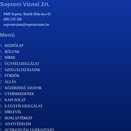
Soproni Vízmű Zrt.
9400 Sopron, Bartók Béla utca 42.
(99) 519 100
sopronivizmu@sopronivizmu.hu
Menü
KEZDŐLAP
RÓLUNK
HÍREK
ÜGYFÉLSZOLGÁLAT
SZOLGÁLTATÁSAINK
FÜRDŐK
ÁLLÁS
KÖZÉRDEKŰ ADATOK
GYERMEKEKNEK
KAPCSOLAT
E-ÜGYFÉLSZOLGÁLAT
HÍRLEVÉL
HONLAPTÉRKÉP
ADATVÉDELEM
SÜTIKEZELÉSI TÁJÉKOZTATÓ