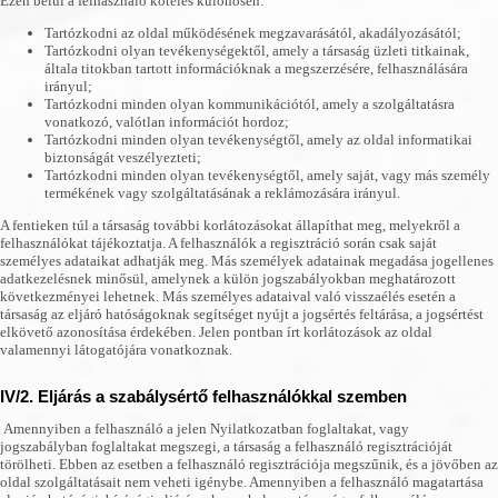
Ezen belül a felhasználó köteles különösen:
Tartózkodni az oldal működésének megzavarásától, akadályozásától;
Tartózkodni olyan tevékenységektől, amely a társaság üzleti titkainak,
általa titokban tartott információknak a megszerzésére, felhasználására
irányul;
Tartózkodni minden olyan kommunikációtól, amely a szolgáltatásra
vonatkozó, valótlan információt hordoz;
Tartózkodni minden olyan tevékenységtől, amely az oldal informatikai
biztonságát veszélyezteti;
Tartózkodni minden olyan tevékenységtől, amely saját, vagy más személy
termékének vagy szolgáltatásának a reklámozására irányul.
A fentieken túl a társaság további korlátozásokat állapíthat meg, melyekről a
felhasználókat tájékoztatja. A felhasználók a regisztráció során csak saját
személyes adataikat adhatják meg. Más személyek adatainak megadása jogellenes
adatkezelésnek minősül, amelynek a külön jogszabályokban meghatározott
következményei lehetnek. Más személyes adataival való visszaélés esetén a
társaság az eljáró hatóságoknak segítséget nyújt a jogsértés feltárása, a jogsértést
elkövető azonosítása érdekében. Jelen pontban írt korlátozások az oldal
valamennyi látogatójára vonatkoznak.
IV/2. Eljárás a szabálysértő felhasználókkal szemben
Amennyiben a felhasználó a jelen Nyilatkozatban foglaltakat, vagy
jogszabályban foglaltakat megszegi, a társaság a felhasználó regisztrációját
törölheti. Ebben az esetben a felhasználó regisztrációja megszűnik, és a jövőben az
oldal szolgáltatásait nem veheti igénybe. Amennyiben a felhasználó magatartása