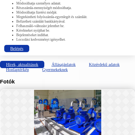
Módosíthatja személyes adatait.
Részszámla-mennyiségét módosíthatja.
Módosíthatja fizetési módját.
Megtekintheti folyószámla-egyenlegét és számláit.
Befizetheti számláit bankkártyával.
Felhasználó-változást jelenthet be.
Kérelmeket nyújthat be.
Bejelentéseket indíthat.
Locsolási kedvezményt igényelhet.
Belépés
Hírek, aktualitások
Állásajánlatok
Közérdekű adatok
Honlaptérkép
Gyermekeknek
Fotók