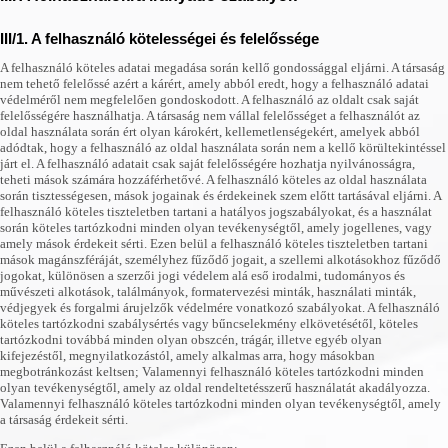
III/1. A felhasználó kötelességei és felelőssége
A felhasználó köteles adatai megadása során kellő gondossággal eljárni. A társaság
nem tehető felelőssé azért a kárért, amely abból eredt, hogy a felhasználó adatai
védelméről nem megfelelően gondoskodott. A felhasználó az oldalt csak saját
felelősségére használhatja. A társaság nem vállal felelősséget a felhasználót az
oldal használata során ért olyan károkért, kellemetlenségekért, amelyek abból
adódtak, hogy a felhasználó az oldal használata során nem a kellő körültekintéssel
járt el. A felhasználó adatait csak saját felelősségére hozhatja nyilvánosságra,
teheti mások számára hozzáférhetővé. A felhasználó köteles az oldal használata
során tisztességesen, mások jogainak és érdekeinek szem előtt tartásával eljárni. A
felhasználó köteles tiszteletben tartani a hatályos jogszabályokat, és a használat
során köteles tartózkodni minden olyan tevékenységtől, amely jogellenes, vagy
amely mások érdekeit sérti. Ezen belül a felhasználó köteles tiszteletben tartani
mások magánszféráját, személyhez fűződő jogait, a szellemi alkotásokhoz fűződő
jogokat, különösen a szerzői jogi védelem alá eső irodalmi, tudományos és
művészeti alkotások, találmányok, formatervezési minták, használati minták,
védjegyek és forgalmi árujelzők védelmére vonatkozó szabályokat. A felhasználó
köteles tartózkodni szabálysértés vagy bűncselekmény elkövetésétől, köteles
tartózkodni továbbá minden olyan obszcén, trágár, illetve egyéb olyan
kifejezéstől, megnyilatkozástól, amely alkalmas arra, hogy másokban
megbotránkozást keltsen; Valamennyi felhasználó köteles tartózkodni minden
olyan tevékenységtől, amely az oldal rendeltetésszerű használatát akadályozza.
Valamennyi felhasználó köteles tartózkodni minden olyan tevékenységtől, amely
a társaság érdekeit sérti.