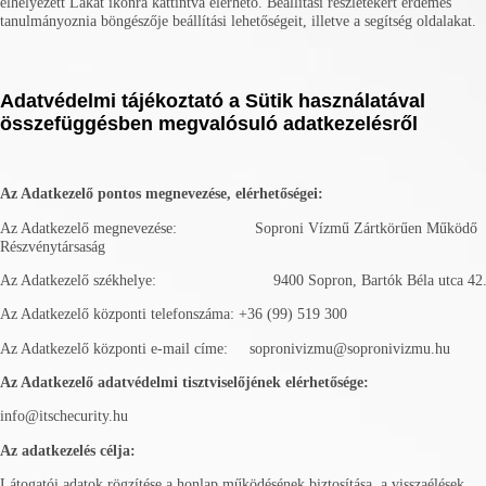
elhelyezett Lakat ikonra kattintva elérhető. Beállítási részletekért érdemes
tanulmányoznia böngészője beállítási lehetőségeit, illetve a segítség oldalakat.
Adatvédelmi tájékoztató a Sütik használatával
összefüggésben megvalósuló adatkezelésről
Az Adatkezelő pontos megnevezése, elérhetőségei:
Az Adatkezelő megnevezése: Soproni Vízmű Zártkörűen Működő
Részvénytársaság
Az Adatkezelő székhelye: 9400 Sopron, Bartók Béla utca 42
Az Adatkezelő központi telefonszáma: +36 (99) 519 300
Az Adatkezelő központi e-mail címe: sopronivizmu@sopronivizmu.hu
Az Adatkezelő adatvédelmi tisztviselőjének elérhetősége:
info@itschecurity.hu
Az adatkezelés célja:
Látogatói adatok rögzítése a honlap működésének biztosítása, a visszaélések