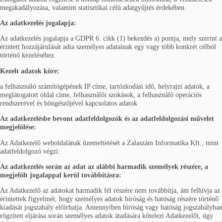
megakadályozása, valamint statisztikai célú adatgyűjtés érdekében.
Az adatkezelés jogalapja:
Az adatkezelés jogalapja a GDPR 6. cikk (1) bekezdés a) pontja, mely szerint 
érintett hozzájárulását adta személyes adatainak egy vagy több konkrét célból
történő kezeléséhez.
Kezelt adatok köre:
a felhasználó számítógépének IP címe, tartózkodási idő, helyrajzi adatok, a
meglátogatott oldal címe, felhasználói szokások, a felhasználó operációs
rendszerével és böngészőjével kapcsolatos adatok
Az adatkezelésbe bevont adatfeldolgozók és az adatfeldolgozási művelet
megjelölése:
Az Adatkezelő weboldalának üzemeltetését a Zalaszám Informatika Kft., mint
adatfeldolgozó végzi.
Az adatkezelés során az adat az alábbi harmadik személyek részére, a
megjelölt jogalappal kerül továbbításra:
Az Adatkezelő az adatokat harmadik fél részére nem továbbítja, ám felhívja az
érintettek figyelmét, hogy személyes adatok bíróság és hatóság részére történő
kiadását jogszabály előírhatja. Amennyiben bíróság vagy hatóság jogszabályba
rögzített eljárása során személyes adatok átadására kötelezi Adatkezelőt, úgy