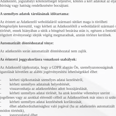
Adatkezelő, jogszabályi kötelezettségét teljesítve, köteles a kért adatokat az elj
bíróság vagy hatóság rendelkezésére bocsájtani.
A személyes adatok tárolásának időtartama:
Az érintett az Adatkezelő weboldaláról származó sütiket maga is törölheti
böngészőjén keresztül, vagy kérheti az Adatkezelőtől a weboldaláról származó 
törlését, ennek hiányában a sütik a böngésző bezárása után is, egészen a fentie
rögzített érvényességi idejük végéig megmaradnak, azután törlésre kerülnek.
Automatizált döntéshozatal ténye:
Az adatkezelés során automatizált döntéshozatal nem zajlik.
Az érintetti joggyakorlásra vonatkozó szabályok:
Az Adatkezelő tájékoztatja, hogy a GDPR alapján Ön, személyazonosságának
igazolását követően az alábbi jogérvényesítési lehetőségekkel élhet:
- kérheti tájékoztatását személyes adatai kezeléséről,
- kérheti személyes adatainak helyesbítését,
- visszavonhatja az adatkezeléshez adott hozzájárulását,
- kérheti személyes adatai törlését, ha azok kezelése véleménye szerint
jogellenes vagy az azokkal elérendő célból az Adatkezelőnek már nincs rá szük
- kérheti személyes adatai kezelésének korlátozását,
- élhet adathordozhatósághoz való jogával (ha az adatkezelés automatizált
módon történik),
- jogorvoslattal élhet.