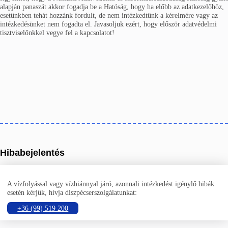
alapján panaszát akkor fogadja be a Hatóság, hogy ha előbb az adatkezelőhöz,
esetünkben tehát hozzánk fordult, de nem intézkedtünk a kérelmére vagy az
intézkedésünket nem fogadta el. Javasoljuk ezért, hogy először adatvédelmi
tisztviselőnkkel vegye fel a kapcsolatot!
Hibabejelentés
A vízfolyással vagy vízhiánnyal járó, azonnali intézkedést igénylő hibák
esetén kérjük, hívja diszpécserszolgálatunkat:
+36 (99) 519 200