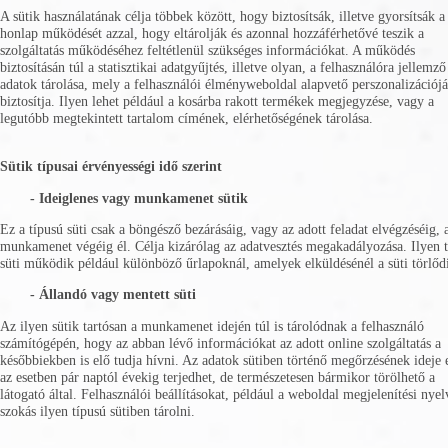
A sütik használatának célja többek között, hogy biztosítsák, illetve gyorsítsák a
honlap működését azzal, hogy eltárolják és azonnal hozzáférhetővé teszik a
szolgáltatás működéséhez feltétlenül szükséges információkat. A működés
biztosításán túl a statisztikai adatgyűjtés, illetve olyan, a felhasználóra jellemző
adatok tárolása, mely a felhasználói élményweboldal alapvető perszonalizációjá
biztosítja. Ilyen lehet például a kosárba rakott termékek megjegyzése, vagy a
legutóbb megtekintett tartalom címének, elérhetőségének tárolása.
Sütik típusai érvényességi idő szerint
- Ideiglenes vagy munkamenet sütik
Ez a típusú süti csak a böngésző bezárásáig, vagy az adott feladat elvégzéséig, 
munkamenet végéig él. Célja kizárólag az adatvesztés megakadályozása. Ilyen 
süti működik például különböző űrlapoknál, amelyek elküldésénél a süti törlőd
- Állandó vagy mentett süti
Az ilyen sütik tartósan a munkamenet idején túl is tárolódnak a felhasználó
számítógépén, hogy az abban lévő információkat az adott online szolgáltatás a
későbbiekben is elő tudja hívni. Az adatok sütiben történő megőrzésének ideje
az esetben pár naptól évekig terjedhet, de természetesen bármikor törölhető a
látogató által. Felhasználói beállításokat, például a weboldal megjelenítési nyel
szokás ilyen típusú sütiben tárolni.