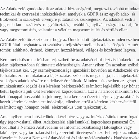
Az Adatkezelő gondoskodik az adatok biztonságáról, megteszi továbbá mindaz
technikai és szervezési intézkedéseket, amelyek a GDPR és az egyéb adat-, és
titokvédelmi szabályok érvényre juttatásához szükségesek. Az adatokat védi a
jogosulatlan hozzáférés, megváltoztatás, továbbítás, nyilvánosságra hozatal, tör
vagy megsemmisítés, valamint a véletlen megsemmisülés és sérülés ellen.
Az Adatkezelő törekszik arra, hogy az Önnek adott tájékoztatás minden esetben
GDPR által meghatározott szabályok teljesítése mellett is a lehetőségekhez mér
tömör, átlátható, érthető, könnyen hozzáférhető, világos és közérthető legyen.
Kérelmét elsősorban írásban terjesztheti be az adatvédelmi tisztviselőnknek cím
jelen tájékoztatóban feltüntetett elérhetőségén. Amennyiben Ön azonban szóbel
tájékoztatást kér, úgy személyazonossága igazolását követően az Adatkezelő err
felhatalmazott munkatársa a tájékoztatást szóban is megadhatja, ha a tájékoztat
szükséges adatok részére rendelkezésére állnak. Minden más esetben az igényt
munkatársunk rögzíti és a kérelem beérkezésétől számított legkésőbb egy hóna
belül tájékoztatjuk Önt kérelmével kapcsolatosan. Ezt a határidőt maximum to
két hónappal hosszabbíthatjuk meg, ha a kérelem összetettsége vagy az aktuális
kezelt kérelmek száma ezt indokolja, ellenben erről a kérelem kézhezvételétől
számított egy hónapon belül, elektronikus úton tájékoztatjuk.
Amennyiben nem intézkedünk a kérelmére vagy az intézkedésünket nem fogadj
úgy jogorvoslattal élhet. Adatkezelési eljárásunkkal kapcsolatos panasszal Ön
fordulhat a Nemzeti Adatvédelmi és Információszabadság Hatósághoz vagy
lakóhelye, vagy tartózkodási helye szerinti törvényszékhez. Felhívjuk azonban 
figyelmét, hogy a Nemzeti Adatvédelmi és Információszabadság Hatóság gyako