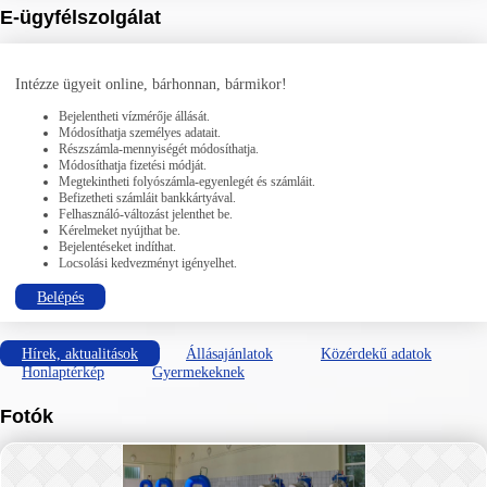
E-ügyfélszolgálat
Intézze ügyeit online, bárhonnan, bármikor!
Bejelentheti vízmérője állását.
Módosíthatja személyes adatait.
Részszámla-mennyiségét módosíthatja.
Módosíthatja fizetési módját.
Megtekintheti folyószámla-egyenlegét és számláit.
Befizetheti számláit bankkártyával.
Felhasználó-változást jelenthet be.
Kérelmeket nyújthat be.
Bejelentéseket indíthat.
Locsolási kedvezményt igényelhet.
Belépés
Hírek, aktualitások
Állásajánlatok
Közérdekű adatok
Honlaptérkép
Gyermekeknek
Fotók