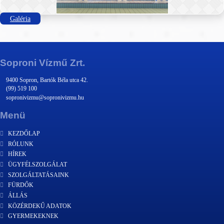
Galéria
Soproni Vízmű Zrt.
9400 Sopron, Bartók Béla utca 42.
(99) 519 100
sopronivizmu@sopronivizmu.hu
Menü
KEZDŐLAP
RÓLUNK
HÍREK
ÜGYFÉLSZOLGÁLAT
SZOLGÁLTATÁSAINK
FÜRDŐK
ÁLLÁS
KÖZÉRDEKŰ ADATOK
GYERMEKEKNEK