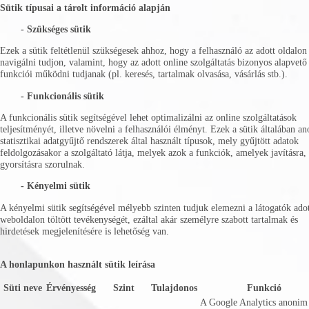
Sütik típusai a tárolt információ alapján
- Szükséges sütik
Ezek a sütik feltétlenül szükségesek ahhoz, hogy a felhasználó az adott oldalon
navigálni tudjon, valamint, hogy az adott online szolgáltatás bizonyos alapvető
funkciói működni tudjanak (pl. keresés, tartalmak olvasása, vásárlás stb.).
- Funkcionális sütik
A funkcionális sütik segítségével lehet optimalizálni az online szolgáltatások
teljesítményét, illetve növelni a felhasználói élményt. Ezek a sütik általában a
statisztikai adatgyűjtő rendszerek által használt típusok, mely gyűjtött adatok
feldolgozásakor a szolgáltató látja, melyek azok a funkciók, amelyek javításra,
gyorsításra szorulnak.
- Kényelmi sütik
A kényelmi sütik segítségével mélyebb szinten tudjuk elemezni a látogatók ado
weboldalon töltött tevékenységét, ezáltal akár személyre szabott tartalmak és
hirdetések megjelenítésére is lehetőség van.
A honlapunkon használt sütik leírása
Süti neve
Érvényesség
Szint
Tulajdonos
Funkció
A Google Analytics anonim