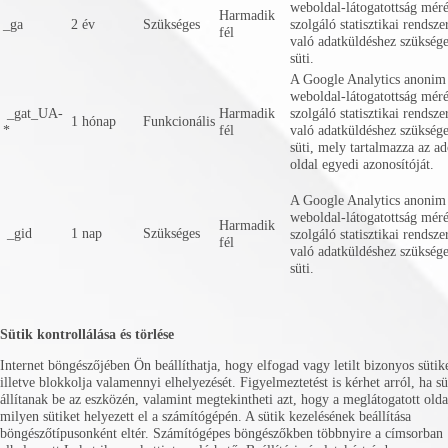
weboldal-látogatottság méré
Harmadik
_ga
2 év
Szükséges
szolgáló statisztikai rendsze
fél
való adatküldéshez szükség
süti.
A Google Analytics anonim
weboldal-látogatottság méré
_gat_UA-
Harmadik
szolgáló statisztikai rendsze
1 hónap
Funkcionális
*
fél
való adatküldéshez szükség
süti, mely tartalmazza az ad
oldal egyedi azonosítóját.
A Google Analytics anonim
weboldal-látogatottság méré
Harmadik
_gid
1 nap
Szükséges
szolgáló statisztikai rendsze
fél
való adatküldéshez szükség
süti.
Sütik kontrollálása és törlése
Internet böngészőjében Ön beállíthatja, hogy elfogad vagy letilt bizonyos sütike
illetve blokkolja valamennyi elhelyezését. Figyelmeztetést is kérhet arról, ha sü
állítanak be az eszközén, valamint megtekintheti azt, hogy a meglátogatott olda
milyen sütiket helyezett el a számítógépén. A sütik kezelésének beállítása
böngészőtípusonként eltér. Számítógépes böngészőkben többnyire a címsorban