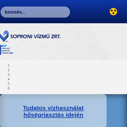
Tudatos vízhasználat
hőségriasztás idején