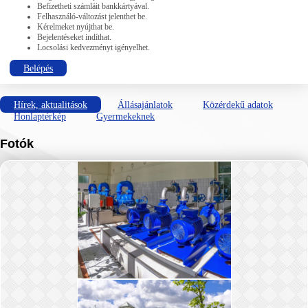
Befizetheti számláit bankkártyával.
Felhasználó-változást jelenthet be.
Kérelmeket nyújthat be.
Bejelentéseket indíthat.
Locsolási kedvezményt igényelhet.
Belépés
Hírek, aktualitások
Állásajánlatok
Közérdekű adatok
Honlaptérkép
Gyermekeknek
Fotók