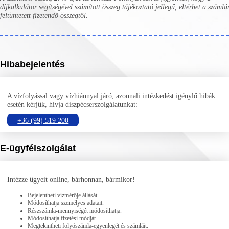
díjkalkulátor segítségével számított összeg tájékoztató jellegű, eltérhet a számlá
feltüntetett fizetendő összegtől.
Hibabejelentés
A vízfolyással vagy vízhiánnyal járó, azonnali intézkedést igénylő hibák
esetén kérjük, hívja diszpécserszolgálatunkat:
+36 (99) 519 200
E-ügyfélszolgálat
Intézze ügyeit online, bárhonnan, bármikor!
Bejelentheti vízmérője állását.
Módosíthatja személyes adatait.
Részszámla-mennyiségét módosíthatja.
Módosíthatja fizetési módját.
Megtekintheti folyószámla-egyenlegét és számláit.