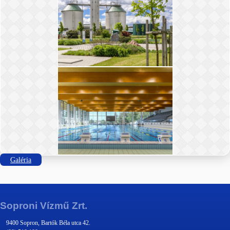
Galéria
Soproni Vízmű Zrt.
9400 Sopron, Bartók Béla utca 42.