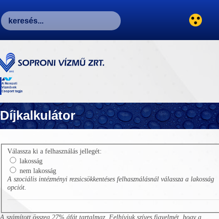
Díjkalkulátor
Válassza ki a felhasználás jellegét:
lakosság
nem lakosság
A szociális intézményi rezsicsökkentéses felhasználásnál válassza a lakosság
opciót.
A számított összeg 27% áfát tartalmaz. Felhívjuk szíves figyelmét, hogy a