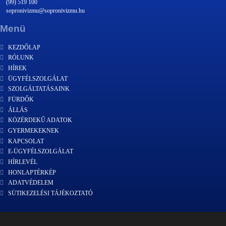
(99) 519 100
sopronivizmu@sopronivizmu.hu
Menü
KEZDŐLAP
RÓLUNK
HÍREK
ÜGYFÉLSZOLGÁLAT
SZOLGÁLTATÁSAINK
FÜRDŐK
ÁLLÁS
KÖZÉRDEKŰ ADATOK
GYERMEKEKNEK
KAPCSOLAT
E-ÜGYFÉLSZOLGÁLAT
HÍRLEVÉL
HONLAPTÉRKÉP
ADATVÉDELEM
SÜTIKEZELÉSI TÁJÉKOZTATÓ