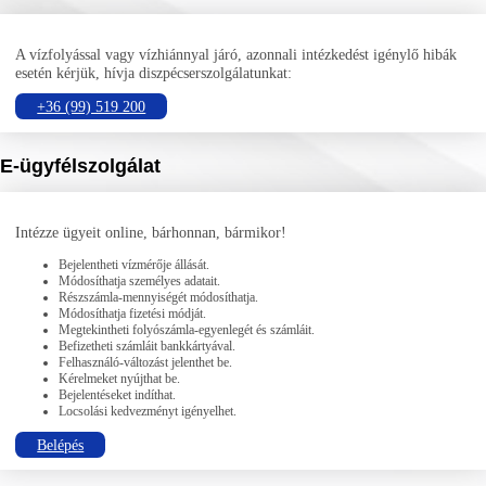
A vízfolyással vagy vízhiánnyal járó, azonnali intézkedést igénylő hibák
esetén kérjük, hívja diszpécserszolgálatunkat:
+36 (99) 519 200
E-ügyfélszolgálat
Intézze ügyeit online, bárhonnan, bármikor!
Bejelentheti vízmérője állását.
Módosíthatja személyes adatait.
Részszámla-mennyiségét módosíthatja.
Módosíthatja fizetési módját.
Megtekintheti folyószámla-egyenlegét és számláit.
Befizetheti számláit bankkártyával.
Felhasználó-változást jelenthet be.
Kérelmeket nyújthat be.
Bejelentéseket indíthat.
Locsolási kedvezményt igényelhet.
Belépés