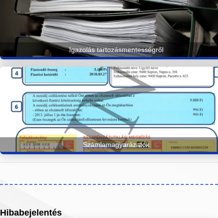
Igazolás tartozásmentességről
Számlamagyarázatok
Hibabejelentés