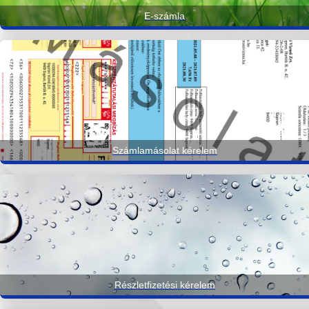
E-számla
Számlamásolat kérelem
Részletfizetési kérelem