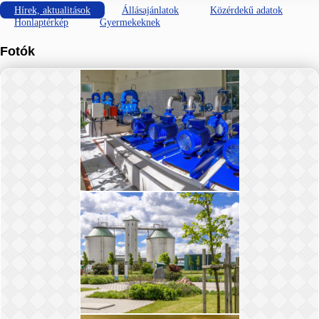
Hírek, aktualitások
Állásajánlatok
Közérdekű adatok
Honlaptérkép
Gyermekeknek
Fotók