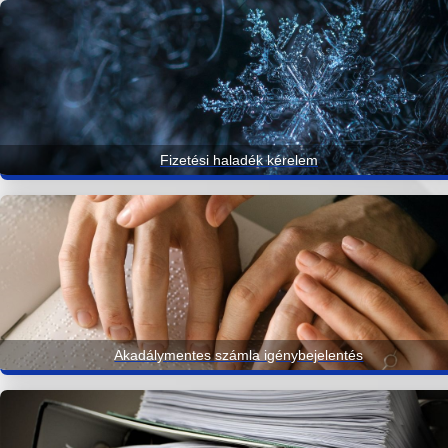
Fizetési haladék kérelem
Akadálymentes számla igénybejelentés