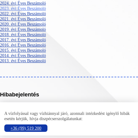
2024. évi Éves Beszámoló
2023. évi Éves Beszámoló
2022. évi Éves Beszámoló
2021. évi Éves Beszámoló
2020. évi Éves Beszámoló
2019. évi Éves Beszámoló
2018. évi Éves Beszámoló
2017. évi Éves Beszámoló
2016. évi Éves Beszámoló
2015. évi Éves Beszámoló
2014. évi Éves Beszámoló
2013. évi Éves Beszámoló
Hibabejelentés
A vízfolyással vagy vízhiánnyal járó, azonnali intézkedést igénylő hibák
esetén kérjük, hívja diszpécserszolgálatunkat:
+36 (99) 519 200