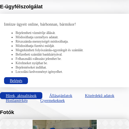
E-ügyfélszolgálat
Intézze ügyeit online, bárhonnan, bármikor!
Bejelentheti vízmérője állását.
Módosíthatja személyes adatait.
Részszámla-mennyiségét módosíthatja.
Módosíthatja fizetési módját.
Megtekintheti folyószámla-egyenlegét és számláit.
Befizetheti számláit bankkártyával.
Felhasználó-változást jelenthet be.
Kérelmeket nyújthat be.
Bejelentéseket indíthat.
Locsolási kedvezményt igényelhet.
Belépés
Hírek, aktualitások
Állásajánlatok
Közérdekű adatok
Honlaptérkép
Gyermekeknek
Fotók