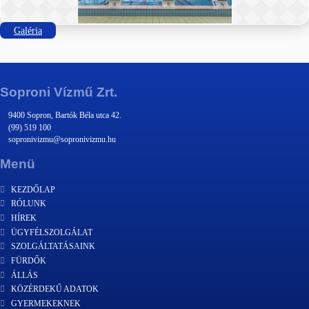
Galéria
Soproni Vízmű Zrt.
9400 Sopron, Bartók Béla utca 42.
(99) 519 100
sopronivizmu@sopronivizmu.hu
Menü
KEZDŐLAP
RÓLUNK
HÍREK
ÜGYFÉLSZOLGÁLAT
SZOLGÁLTATÁSAINK
FÜRDŐK
ÁLLÁS
KÖZÉRDEKŰ ADATOK
GYERMEKEKNEK