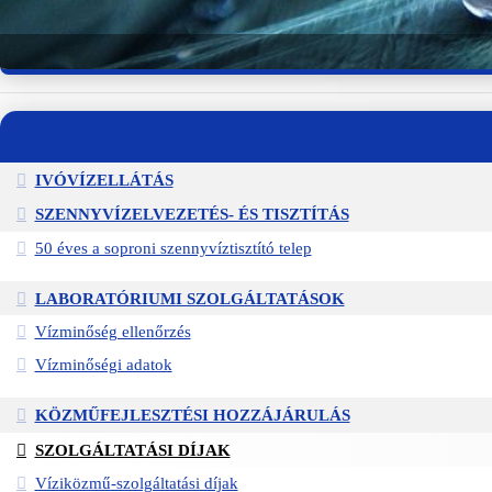
IVÓVÍZELLÁTÁS
SZENNYVÍZELVEZETÉS- ÉS TISZTÍTÁS
50 éves a soproni szennyvíztisztító telep
LABORATÓRIUMI SZOLGÁLTATÁSOK
Vízminőség ellenőrzés
Vízminőségi adatok
KÖZMŰFEJLESZTÉSI HOZZÁJÁRULÁS
SZOLGÁLTATÁSI DÍJAK
Víziközmű-szolgáltatási díjak