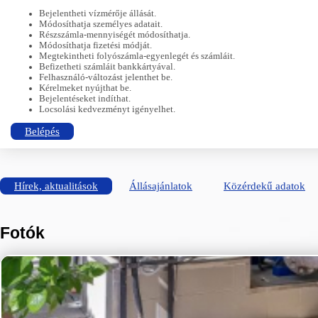
Bejelentheti vízmérője állását.
Módosíthatja személyes adatait.
Részszámla-mennyiségét módosíthatja.
Módosíthatja fizetési módját.
Megtekintheti folyószámla-egyenlegét és számláit.
Befizetheti számláit bankkártyával.
Felhasználó-változást jelenthet be.
Kérelmeket nyújthat be.
Bejelentéseket indíthat.
Locsolási kedvezményt igényelhet.
Belépés
Hírek, aktualitások
Állásajánlatok
Közérdekű adatok
Fotók