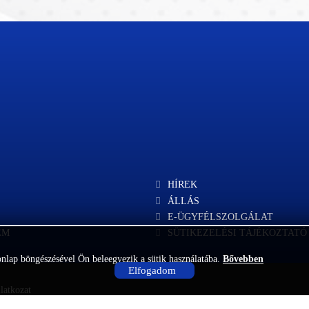
HÍREK
ÁLLÁS
E-ÜGYFÉLSZOLGÁLAT
EM
SÜTIKEZELÉSI TÁJÉKOZTATÓ
onlap böngészésével Ön beleegyezik a sütik használatába.
Bővebben
Elfogadom
latkozat