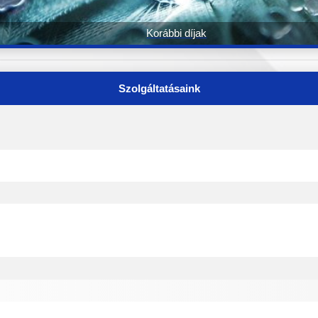
Korábbi díjak
Szolgáltatásaink