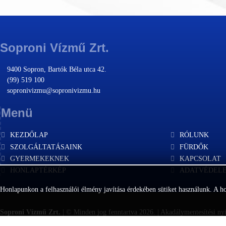
Soproni Vízmű Zrt.
9400 Sopron, Bartók Béla utca 42.
(99) 519 100
sopronivizmu@sopronivizmu.hu
Menü
KEZDŐLAP
RÓLUNK
SZOLGÁLTATÁSAINK
FÜRDŐK
GYERMEKEKNEK
KAPCSOLAT
HONLAPTÉRKÉP
ADATVÉDEL
Honlapunkon a felhasználói élmény javítása érdekében sütiket használunk. A h
Soproni Vízmű Zrt.
| © Minden jog fenntartva 2026. |
Akadálymentesítési nyi
webmaster:
Zalaszám Informatika