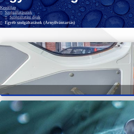
Kezdőlap
Szolgáltatásaink
Szolgáltatási díjak
Egyéb szolgáltatások (Árnyilvántartás)