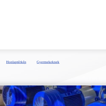
Honlaptérkép
Gyermekeknek