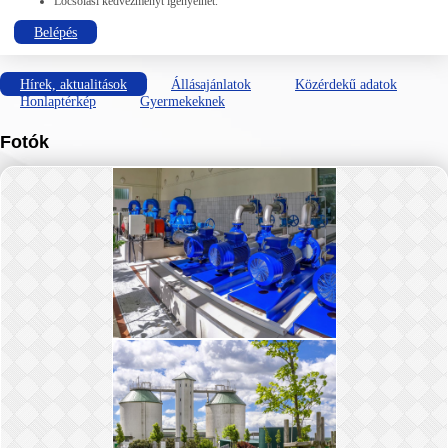
Locsolási kedvezményt igényelhet.
Belépés
Hírek, aktualitások
Állásajánlatok
Közérdekű adatok
Honlaptérkép
Gyermekeknek
Fotók