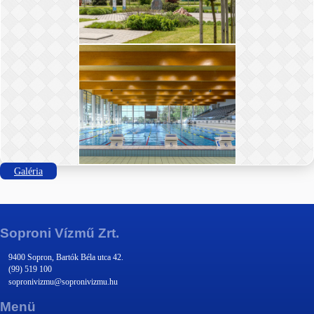
Galéria
Soproni Vízmű Zrt.
9400 Sopron, Bartók Béla utca 42.
(99) 519 100
sopronivizmu@sopronivizmu.hu
Menü