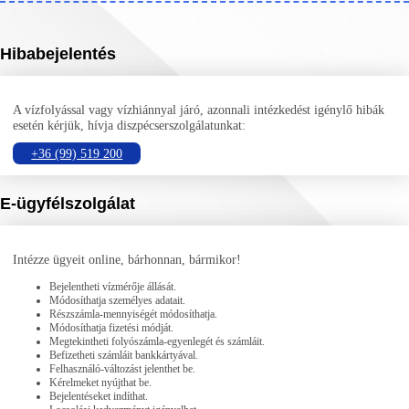
Hibabejelentés
A vízfolyással vagy vízhiánnyal járó, azonnali intézkedést igénylő hibák
esetén kérjük, hívja diszpécserszolgálatunkat:
+36 (99) 519 200
E-ügyfélszolgálat
Intézze ügyeit online, bárhonnan, bármikor!
Bejelentheti vízmérője állását.
Módosíthatja személyes adatait.
Részszámla-mennyiségét módosíthatja.
Módosíthatja fizetési módját.
Megtekintheti folyószámla-egyenlegét és számláit.
Befizetheti számláit bankkártyával.
Felhasználó-változást jelenthet be.
Kérelmeket nyújthat be.
Bejelentéseket indíthat.