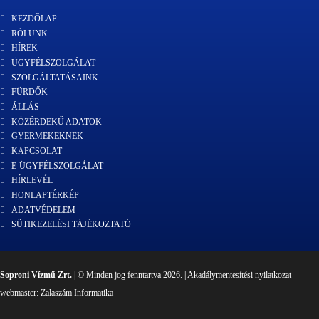
KEZDŐLAP
RÓLUNK
HÍREK
ÜGYFÉLSZOLGÁLAT
SZOLGÁLTATÁSAINK
FÜRDŐK
ÁLLÁS
KÖZÉRDEKŰ ADATOK
GYERMEKEKNEK
KAPCSOLAT
E-ÜGYFÉLSZOLGÁLAT
HÍRLEVÉL
HONLAPTÉRKÉP
ADATVÉDELEM
SÜTIKEZELÉSI TÁJÉKOZTATÓ
Soproni Vízmű Zrt.
| © Minden jog fenntartva 2026. |
Akadálymentesítési nyilatkozat
webmaster:
Zalaszám Informatika