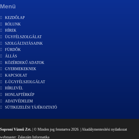
Menü
KEZDŐLAP
RÓLUNK
HÍREK
ÜGYFÉLSZOLGÁLAT
SZOLGÁLTATÁSAINK
FÜRDŐK
ÁLLÁS
KÖZÉRDEKŰ ADATOK
GYERMEKEKNEK
KAPCSOLAT
E-ÜGYFÉLSZOLGÁLAT
HÍRLEVÉL
HONLAPTÉRKÉP
ADATVÉDELEM
SÜTIKEZELÉSI TÁJÉKOZTATÓ
Soproni Vízmű Zrt.
| © Minden jog fenntartva 2026. |
Akadálymentesítési nyilatkozat
webmaster:
Zalaszám Informatika