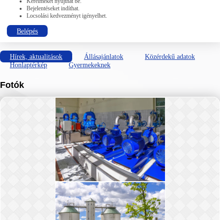
Kérelmeket nyújthat be.
Bejelentéseket indíthat.
Locsolási kedvezményt igényelhet.
Belépés
Hírek, aktualitások
Állásajánlatok
Közérdekű adatok
Honlaptérkép
Gyermekeknek
Fotók