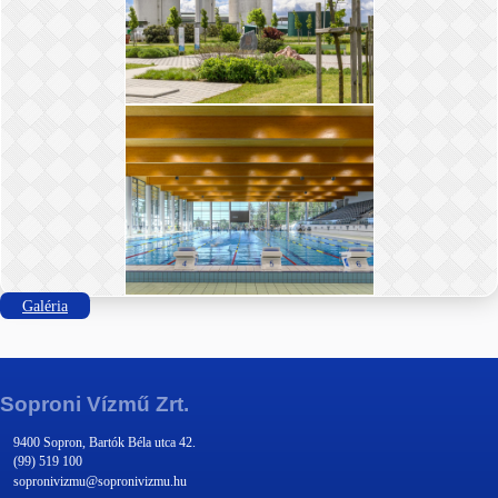
Galéria
Soproni Vízmű Zrt.
9400 Sopron, Bartók Béla utca 42.
(99) 519 100
sopronivizmu@sopronivizmu.hu