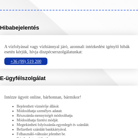
Hibabejelentés
A vízfolyással vagy vízhiánnyal járó, azonnali intézkedést igénylő hibák
esetén kérjük, hívja diszpécserszolgálatunkat:
+36 (99) 519 200
E-ügyfélszolgálat
Intézze ügyeit online, bárhonnan, bármikor!
Bejelentheti vízmérője állását.
Módosíthatja személyes adatait.
Részszámla-mennyiségét módosíthatja.
Módosíthatja fizetési módját.
Megtekintheti folyószámla-egyenlegét és számláit.
Befizetheti számláit bankkártyával.
Felhasználó-változást jelenthet be.