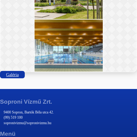
Galéria
Soproni Vízmű Zrt.
9400 Sopron, Bartók Béla utca 42.
(99) 519 100
sopronivizmu@sopronivizmu.hu
Menü