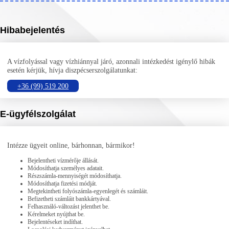
Hibabejelentés
A vízfolyással vagy vízhiánnyal járó, azonnali intézkedést igénylő hibák
esetén kérjük, hívja diszpécserszolgálatunkat:
+36 (99) 519 200
E-ügyfélszolgálat
Intézze ügyeit online, bárhonnan, bármikor!
Bejelentheti vízmérője állását.
Módosíthatja személyes adatait.
Részszámla-mennyiségét módosíthatja.
Módosíthatja fizetési módját.
Megtekintheti folyószámla-egyenlegét és számláit.
Befizetheti számláit bankkártyával.
Felhasználó-változást jelenthet be.
Kérelmeket nyújthat be.
Bejelentéseket indíthat.