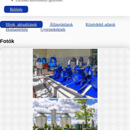
Locsolási kedvezményt igényelhet.
Belépés
Hírek, aktualitások
Állásajánlatok
Közérdekű adatok
Honlaptérkép
Gyermekeknek
Fotók