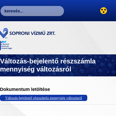
Változás-bejelentő részszámla
mennyiség változásról
Dokumentum letöltése
Változás-bejelentő részszámla mennyiség változásról