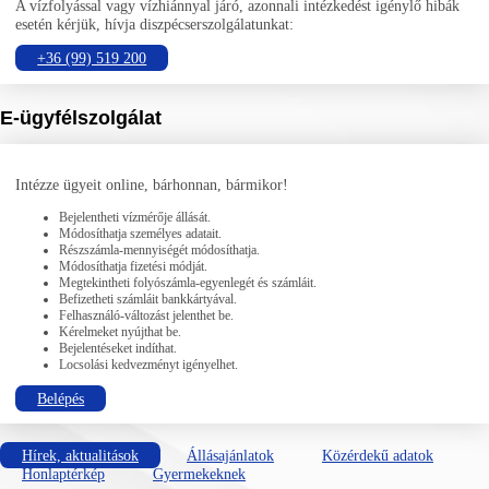
A vízfolyással vagy vízhiánnyal járó, azonnali intézkedést igénylő hibák
esetén kérjük, hívja diszpécserszolgálatunkat:
+36 (99) 519 200
E-ügyfélszolgálat
Intézze ügyeit online, bárhonnan, bármikor!
Bejelentheti vízmérője állását.
Módosíthatja személyes adatait.
Részszámla-mennyiségét módosíthatja.
Módosíthatja fizetési módját.
Megtekintheti folyószámla-egyenlegét és számláit.
Befizetheti számláit bankkártyával.
Felhasználó-változást jelenthet be.
Kérelmeket nyújthat be.
Bejelentéseket indíthat.
Locsolási kedvezményt igényelhet.
Belépés
Hírek, aktualitások
Állásajánlatok
Közérdekű adatok
Honlaptérkép
Gyermekeknek