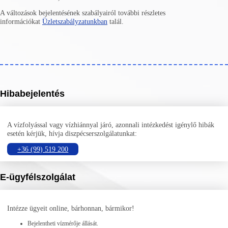
A változások bejelentésének szabályairól további részletes
információkat
Üzletszabályzatunkban
talál.
Hibabejelentés
A vízfolyással vagy vízhiánnyal járó, azonnali intézkedést igénylő hibák
esetén kérjük, hívja diszpécserszolgálatunkat:
+36 (99) 519 200
E-ügyfélszolgálat
Intézze ügyeit online, bárhonnan, bármikor!
Bejelentheti vízmérője állását.