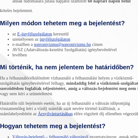
annak tudomására jutása napjától számított
60 naptári napon belül
köteles bejelenteni.
Milyen módon tehetem meg a bejelentést?
az
E-ügyfélszolgálaton
keresztül
személyesen az
ügyfélszolgálaton
e-mailben a
sopronivizmu@sopronivizmu.hu
címen
AVSZ (Adatváltozás-kezelési Szolgáltatás) igénybevételével
levélben
Mi történik, ha nem jelentem be határidőben?
Ha a felhasználó/elkülönített vízhasználó a felhasználási helyen a víziközmű-
szolgáltatás igénybevételével felhagy,
mindaddig felel a víziközmű-szolgáltat
szerződésben foglaltak teljesítéséért, amíg a változás-bejelentést meg nem 
vagy nem kéri a szüneteltetést.
Határidőn túli bejelentés esetén, ha az új felhasználó a változás időpontjáig
visszamenőleg kéri a vízdíj számlák saját nevére történő kiállítását, a
számlahelyesbítést az
Árnyilvántartásában
előre rögzített díj ellenében végezzük
Hogyan tehetem meg a bejelentést?
Változás-bejelentő – felhasználó változásról
nyomtatványon, annak telje