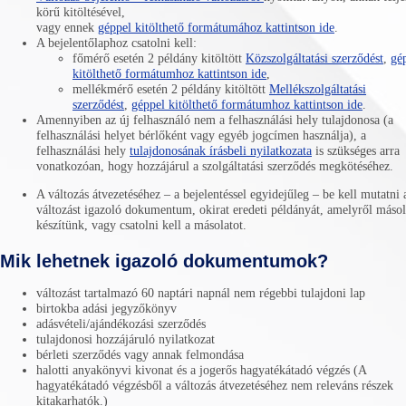
körű kitöltésével,
vagy ennek
géppel kitölthető formátumához kattintson ide
.
A bejelentőlaphoz csatolni kell:
főmérő esetén 2 példány kitöltött
Közszolgáltatási szerződést
,
gé
kitölthető formátumhoz kattintson ide
,
mellékmérő esetén 2 példány kitöltött
Mellékszolgáltatási
szerződést
,
géppel kitölthető formátumhoz kattintson ide
.
Amennyiben az új felhasználó nem a felhasználási hely tulajdonosa (a
felhasználási helyet bérlőként vagy egyéb jogcímen használja), a
felhasználási hely
tulajdonosának írásbeli nyilatkozata
is szükséges arra
vonatkozóan, hogy hozzájárul a szolgáltatási szerződés megkötéséhez.
A változás átvezetéséhez – a bejelentéssel egyidejűleg – be kell mutatni 
változást igazoló dokumentum, okirat eredeti példányát, amelyről másol
készítünk, vagy csatolni kell a másolatot.
Mik lehetnek igazoló dokumentumok?
változást tartalmazó 60 naptári napnál nem régebbi tulajdoni lap
birtokba adási jegyzőkönyv
adásvételi/ajándékozási szerződés
tulajdonosi hozzájáruló nyilatkozat
bérleti szerződés vagy annak felmondása
halotti anyakönyvi kivonat és a jogerős hagyatékátadó végzés (A
hagyatékátadó végzésből a változás átvezetéséhez nem releváns részek
kitakarhatók.)