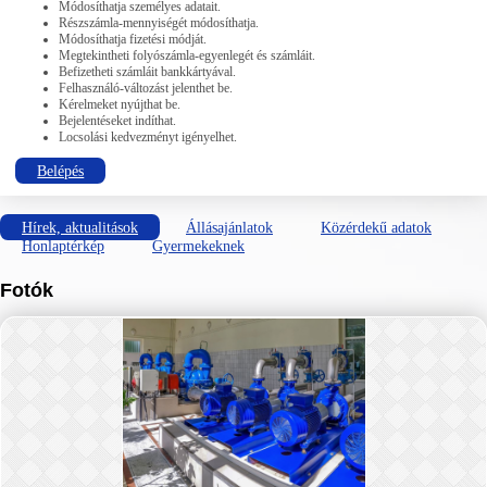
Módosíthatja személyes adatait.
Részszámla-mennyiségét módosíthatja.
Módosíthatja fizetési módját.
Megtekintheti folyószámla-egyenlegét és számláit.
Befizetheti számláit bankkártyával.
Felhasználó-változást jelenthet be.
Kérelmeket nyújthat be.
Bejelentéseket indíthat.
Locsolási kedvezményt igényelhet.
Belépés
Hírek, aktualitások
Állásajánlatok
Közérdekű adatok
Honlaptérkép
Gyermekeknek
Fotók