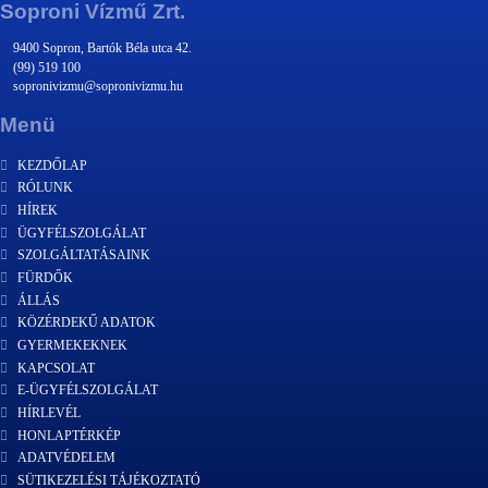
Soproni Vízmű Zrt.
9400 Sopron, Bartók Béla utca 42.
(99) 519 100
sopronivizmu@sopronivizmu.hu
Menü
KEZDŐLAP
RÓLUNK
HÍREK
ÜGYFÉLSZOLGÁLAT
SZOLGÁLTATÁSAINK
FÜRDŐK
ÁLLÁS
KÖZÉRDEKŰ ADATOK
GYERMEKEKNEK
KAPCSOLAT
E-ÜGYFÉLSZOLGÁLAT
HÍRLEVÉL
HONLAPTÉRKÉP
ADATVÉDELEM
SÜTIKEZELÉSI TÁJÉKOZTATÓ